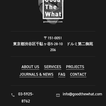
〒151-0051
東京都渋谷区千駄ヶ谷5-28-10 ドルミ第二御苑
206
ABOUT US
SERVICES
PROJECTS
JOURNALS & NEWS
FAQ
CONTACT
03-5925-
info@goodthewhat.com
call
mail
8762