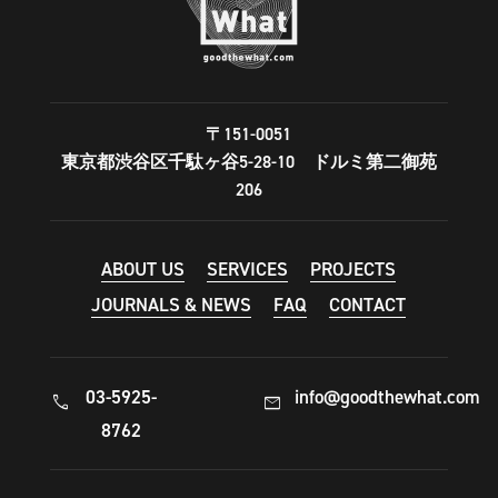
〒151-0051
東京都渋谷区千駄ヶ谷5-28-10 ドルミ第二御苑
206
ABOUT US
SERVICES
PROJECTS
JOURNALS & NEWS
FAQ
CONTACT
03-5925-
info@goodthewhat.com
call
mail
8762