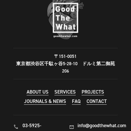
〒151-0051
東京都渋谷区千駄ヶ谷5-28-10 ドルミ第二御苑
206
ABOUT US
SERVICES
PROJECTS
JOURNALS & NEWS
FAQ
CONTACT
03-5925-
info@goodthewhat.com
call
mail